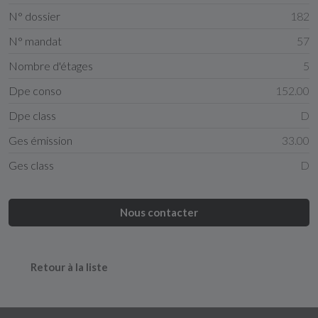
N° dossier
182
N° mandat
57
Nombre d'étages
5
Dpe conso
152.00
Dpe class
D
Ges émission
33.00
Ges class
D
Nous contacter
Retour à la liste