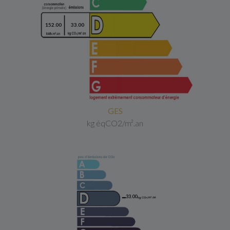
152.00
33.00
GES
kg éqCO2/m².an
33.00