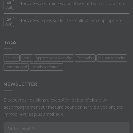
06
Nouvelles contraintes pour louer un bien en zone tendue
Juil
29
Nouvelles règles sur le DPE collectif en copropriété : ce qui change en 2026
Juin
TAGS
Acheter
Louer
Appartement Ã vendre
Estimation
Maison Ã vendre
Louer un local
Location de bureau
NEWSLETTER
Découvrez nos biens d’exception et bénéficiez d’un
accompagnement sur mesure pour donner vie à vos projets
immobiliers les plus ambitieux.