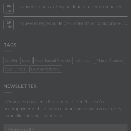
06
Nouvelles contraintes pour louer un bien en zone tendue
Juil
29
Nouvelles règles sur le DPE collectif en copropriété : ce qui change en 2026
Juin
TAGS
Acheter
Louer
Appartement Ã vendre
Estimation
Maison Ã vendre
Louer un local
Location de bureau
NEWSLETTER
Découvrez nos biens d’exception et bénéficiez d’un
accompagnement sur mesure pour donner vie à vos projets
immobiliers les plus ambitieux.