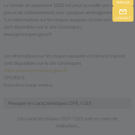
APPELER
Le terrain de quasiment 1000 m2 peut accueillir une dizaine de
places de stationnement avec quelques aménagements.
CONTACT
"Les informations sur les risques auxquels ce bien est exposé
sont disponibles sur le site Géorisques :
www.georisques.gouv.fr
Les informations sur les risques auxquels ce bien est exposé
sont disponibles sur le site Géorisques
https://www.georisques.gouv.fr
795 000 €
honoraires charge vendeur
Masquer les caractéristiques DPE / GES
Les caractéristiques DEP / GES sont en cours de
réalisation...