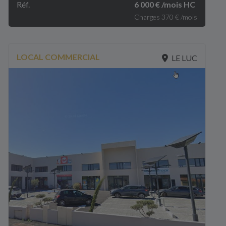
Réf.
6 000 € /mois HC
Charges 370 € /mois
LOCAL COMMERCIAL
LE LUC