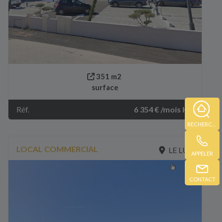
351 m2
surface
Réf.
6 354 € /mois HC
RECHERCHE
LOCAL COMMERCIAL
LE LUC
APPELER
CONTACT