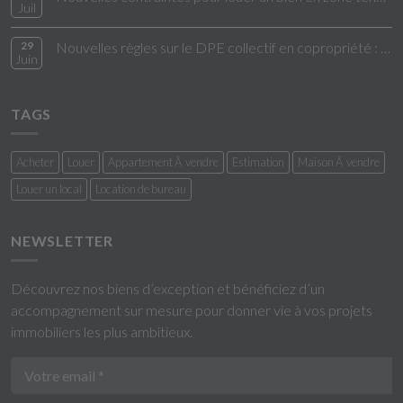
Juil
29
Nouvelles règles sur le DPE collectif en copropriété : ce qui change en 2026
Juin
TAGS
Acheter
Louer
Appartement Ã vendre
Estimation
Maison Ã vendre
Louer un local
Location de bureau
NEWSLETTER
Découvrez nos biens d’exception et bénéficiez d’un
accompagnement sur mesure pour donner vie à vos projets
immobiliers les plus ambitieux.