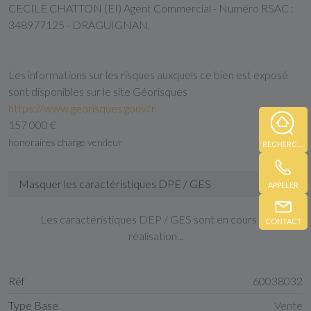
CECILE CHATTON (EI) Agent Commercial - Numéro RSAC :
348977125 - DRAGUIGNAN.
Les informations sur les risques auxquels ce bien est exposé
sont disponibles sur le site Géorisques
https://www.georisques.gouv.fr
157 000 €
honoraires charge vendeur
RECHERCHE
Masquer les caractéristiques DPE / GES
APPELER
Les caractéristiques DEP / GES sont en cours de
CONTACT
réalisation...
Réf
60038032
Type Base
Vente