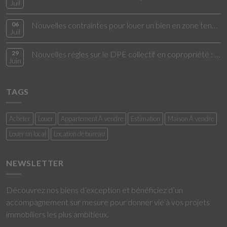
Juil
06
Nouvelles contraintes pour louer un bien en zone tendue
Juil
29
Nouvelles règles sur le DPE collectif en copropriété : ce qui change en 2026
Juin
TAGS
Acheter
Louer
Appartement Ã vendre
Estimation
Maison Ã vendre
Louer un local
Location de bureau
NEWSLETTER
Découvrez nos biens d’exception et bénéficiez d’un
accompagnement sur mesure pour donner vie à vos projets
immobiliers les plus ambitieux.