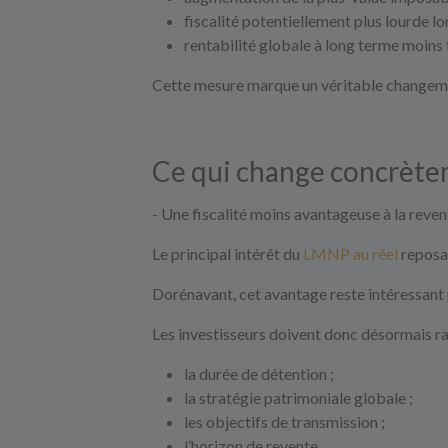
fiscalité potentiellement plus lourde lor
rentabilité globale à long terme moins
Cette mesure marque un véritable changeme
Ce qui change concrètem
- Une fiscalité moins avantageuse à la reven
Le principal intérêt du
LMNP au réel
reposai
Dorénavant, cet avantage reste intéressant p
Les investisseurs doivent donc désormais ra
la durée de détention ;
la stratégie patrimoniale globale ;
les objectifs de transmission ;
l’horizon de revente.