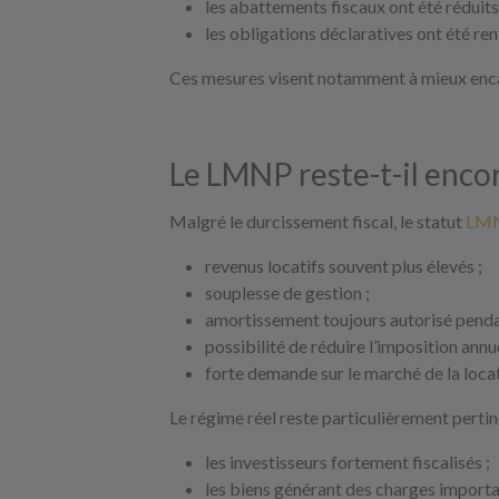
les abattements fiscaux ont été réduits
les obligations déclaratives ont été re
Ces mesures visent notamment à mieux enca
Le LMNP reste-t-il enco
Malgré le durcissement fiscal, le statut
LM
revenus locatifs souvent plus élevés ;
souplesse de gestion ;
amortissement toujours autorisé pendan
possibilité de réduire l’imposition annue
forte demande sur le marché de la loca
Le régime réel reste particulièrement pertin
les investisseurs fortement fiscalisés ;
les biens générant des charges importa