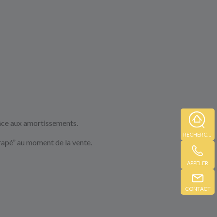
râce aux amortissements.
RECHERCHE
trapé” au moment de la vente.
APPELER
CONTACT