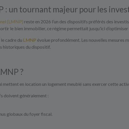
: un tournant majeur pour les inves
nnel (LMNP)
reste en 2026 l’un des dispositifs préférés des investi
mortir le bien immobilier, ce régime permettait jusqu’ici d’optimiser
 le cadre du
LMNP
évolue profondément. Les nouvelles mesures mod
 historiques du dispositif.
 LMNP ?
ui mettent en location un logement meublé sans exercer cette activi
ifs doivent généralement :
us globaux du foyer fiscal.