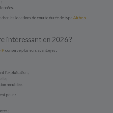
 ;
nforcées.
drer les locations de courte durée de type
Airbnb
.
re intéressant en 2026 ?
NP
conserve plusieurs avantages :
t l’exploitation ;
lle ;
tion meublée.
ent pour :
ntes ;