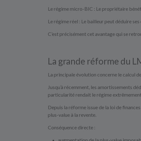
Le régime micro-BIC : Le propriétaire bénéfi
Le régime réel : Le bailleur peut déduire ses 
C’est précisément cet avantage qui se retro
La grande réforme du LM
La principale évolution concerne le calcul de
Jusqu’à récemment, les amortissements déduit
particularité rendait le régime extrêmemen
Depuis la réforme issue de la loi de finance
plus-value à la revente.
Conséquence directe :
augmentation de la plus-value imposab