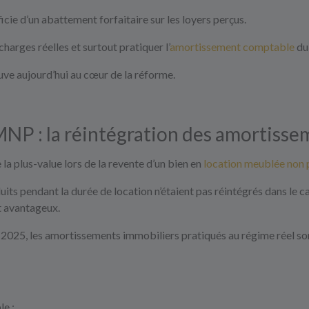
cie d’un abattement forfaitaire sur les loyers perçus.
charges réelles et surtout pratiquer l’
amortissement comptable
du 
uve aujourd’hui au cœur de la réforme.
NP : la réintégration des amortisse
 la plus-value lors de la revente d’un bien en
location meublée non 
s pendant la durée de location n’étaient pas réintégrés dans le ca
t avantageux.
s 2025, les amortissements immobiliers pratiqués au régime réel son
le ;