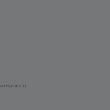
s.
és touristiques.