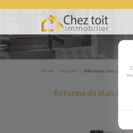
C
Accueil
Actualités
Réforme du statut de Locatio
sou
Réforme du statut de 