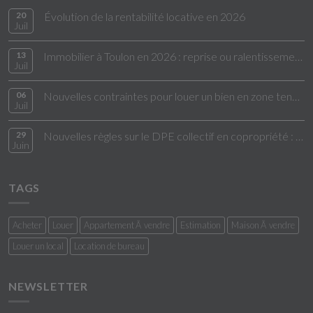
20
Évolution de la rentabilité locative en 2026
Juil
13
Immobilier à Toulon en 2026 : reprise ou ralentissement ?
Juil
06
Nouvelles contraintes pour louer un bien en zone tendue
Juil
29
Nouvelles règles sur le DPE collectif en copropriété : ce qui change en 2026
Juin
TAGS
Acheter
Louer
Appartement Ã vendre
Estimation
Maison Ã vendre
Louer un local
Location de bureau
NEWSLETTER