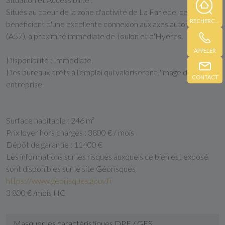
Situés au coeur de la zone d'activité de La Farlède, ces locaux
RECHERCHE
bénéficient d'une excellente connexion aux axes autoroutiers
(A57), à proximité immédiate de Toulon et d'Hyères.
APPELER
Disponibilité : Immédiate.
Des bureaux prêts à l'emploi qui valoriseront l'image de votre
CONTACT
entreprise.
Surface habitable :
246 m²
Prix loyer hors charges :
3800 € / mois
Dépôt de garantie :
11400 €
Les informations sur les risques auxquels ce bien est exposé
sont disponibles sur le site Géorisques
https://www.georisques.gouv.fr
3 800 € /mois HC
Masquer les caractéristiques DPE / GES