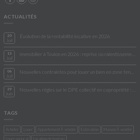
ACTUALITÉS
20
Évolution de la rentabilité locative en 2026
Juil
13
Immobilier à Toulon en 2026 : reprise ou ralentissement ?
Juil
06
Nouvelles contraintes pour louer un bien en zone tendue
Juil
29
Nouvelles règles sur le DPE collectif en copropriété : ce qui change en 2026
Juin
TAGS
Acheter
Louer
Appartement Ã vendre
Estimation
Maison Ã vendre
Louer un local
Location de bureau