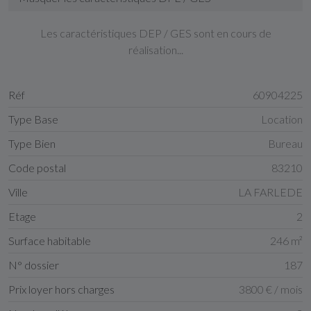
Les caractéristiques DEP / GES sont en cours de
réalisation...
Réf
60904225
Type Base
Location
Type Bien
Bureau
Code postal
83210
Ville
LA FARLEDE
Etage
2
Surface habitable
246 m²
N° dossier
187
Prix loyer hors charges
3800 € / mois