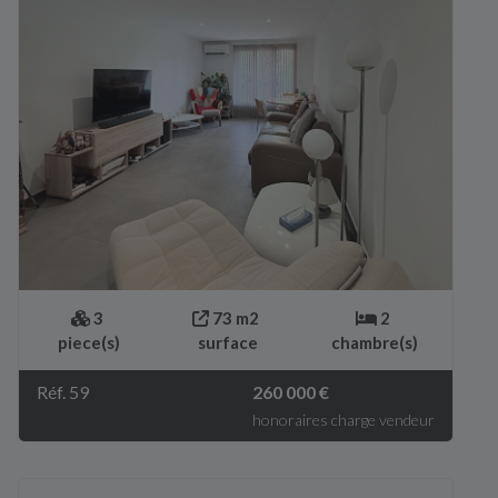
3
73 m2
2
piece(s)
surface
chambre(s)
Réf. 59
260 000 €
honoraires charge vendeur