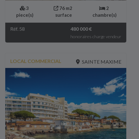
3
76 m2
2
piece(s)
surface
chambre(s)
Réf. 58
480 000 €
honoraires charge vendeur
LOCAL COMMERCIAL
SAINTE MAXIME