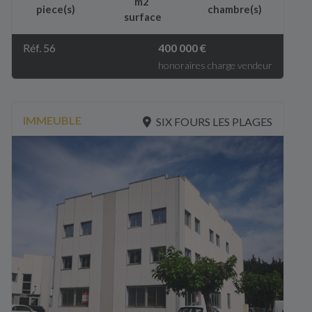
m2
piece(s)
chambre(s)
surface
Réf. 56
400 000 €
honoraires charge vendeur
IMMEUBLE
SIX FOURS LES PLAGES