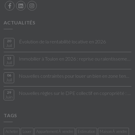
ACTUALITÉS
20
Évolution de la rentabilité locative en 2026
Juil
13
Immobilier à Toulon en 2026 : reprise ou ralentissement ?
Juil
06
Nouvelles contraintes pour louer un bien en zone tendue
Juil
29
Nouvelles règles sur le DPE collectif en copropriété : ce qui change en 2026
Juin
TAGS
Acheter
Louer
Appartement Ã vendre
Estimation
Maison Ã vendre