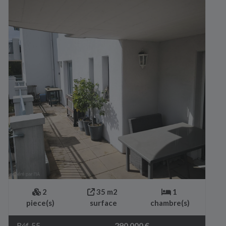
2
35 m2
1
piece(s)
surface
chambre(s)
Réf. 55
290 000 €