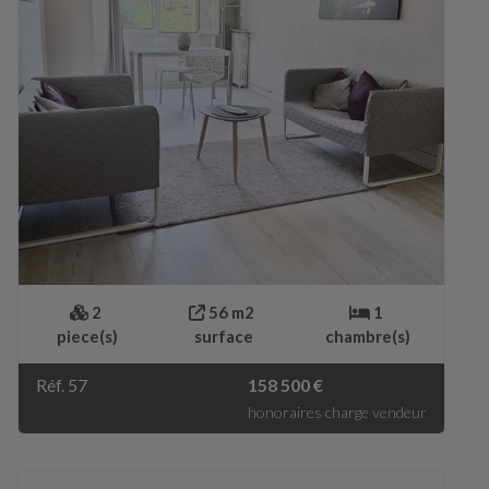
2
56 m2
1
piece(s)
surface
chambre(s)
Réf. 57
158 500 €
honoraires charge vendeur