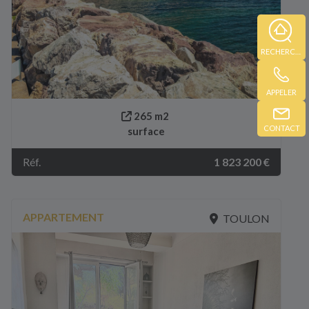
RECHERCHE
APPELER
265 m2
CONTACT
surface
Réf.
1 823 200 €
APPARTEMENT
TOULON