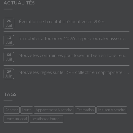
ACTUALITÉS
20
Évolution de la rentabilité locative en 2026
Juil
13
Immobilier à Toulon en 2026 : reprise ou ralentissement ?
Juil
06
Nouvelles contraintes pour louer un bien en zone tendue
Juil
29
Nouvelles règles sur le DPE collectif en copropriété : ce qui change en 2026
Juin
TAGS
Acheter
Louer
Appartement Ã vendre
Estimation
Maison Ã vendre
Louer un local
Location de bureau